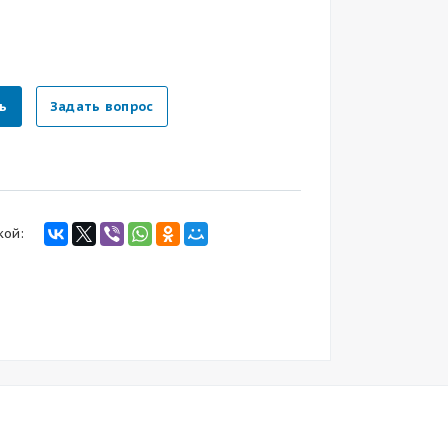
ь
Задать вопрос
кой: