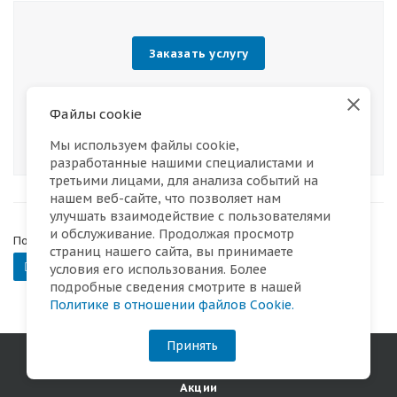
Заказать услугу
Оформите заявку на сайте, мы свяжемся с
Файлы cookie
вами в ближайшее время и ответим на все
интересующие вопросы.
Мы используем файлы cookie,
разработанные нашими специалистами и
третьими лицами, для анализа событий на
нашем веб-сайте, что позволяет нам
улучшать взаимодействие с пользователями
и обслуживание. Продолжая просмотр
Поделиться ссылкой:
страниц нашего сайта, вы принимаете
Вернуться к списку
условия его использования. Более
подробные сведения смотрите в нашей
Политике в отношении файлов Cookie.
Принять
Санаторий
Акции