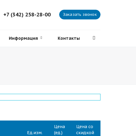
+7 (342) 258-28-00
Заказать звонок
Информация
Контакты
Цена
Цена со
Ед.изм.
(ед.)
скидкой